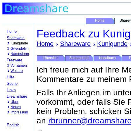
Home
Share
Feedback zu Kuni
Home
Shareware
Home
Shareware
Kunigunde
Kunigunde
Gwendolyn
Namestorm
Übersicht
Screenshots
Handbuch
P
Freeware
Vornamen
Ich freue mich auf Ihre M
Weitere
Kommentare zu meinem 
Hilfe
Suche
Links
Falls Ihr Anliegen im unt
Dreamshare
vorkommt, oder falls Sie 
Über
Neues
kein Problem, schicken Si
Impressum
an
rbrunner@dreamshare
English